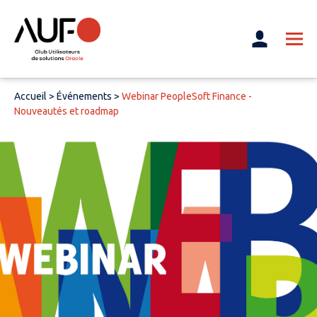
Accueil
>
Événements
>
Webinar PeopleSoft Finance -
Nouveautés et roadmap