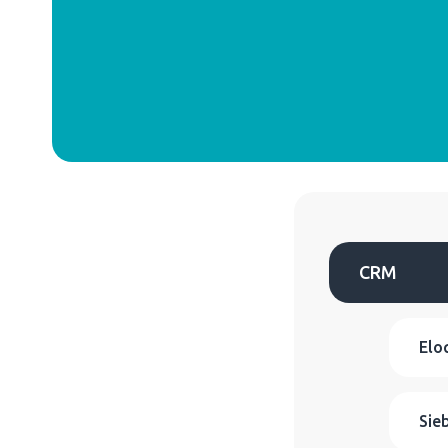
CRM
Elo
Sie