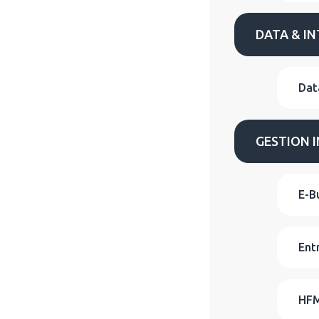
DATA & IN
Dat
GESTION 
E-B
Ent
HFM