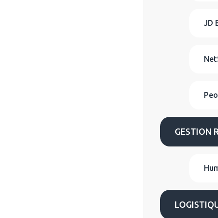
JD 
Net
Peo
GESTION 
Hum
LOGISTIQ