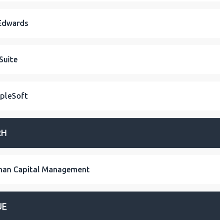
Edwards
Suite
pleSoft
RH
an Capital Management
UE