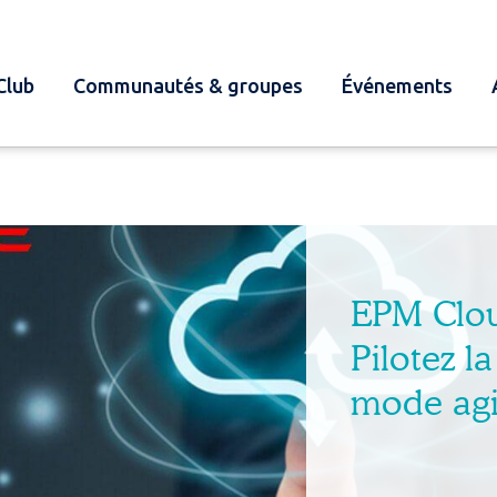
Club
Communautés & groupes
Événements
EPM Clo
Pilotez l
mode agi