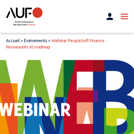
Accueil
>
Événements
>
Webinar PeopleSoft Finance -
Nouveautés et roadmap