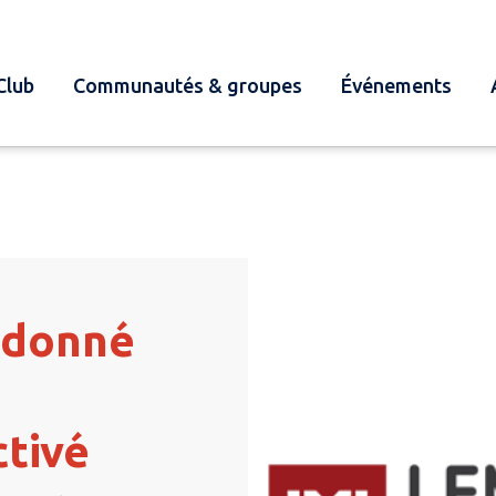
Club
Communautés & groupes
Événements
ndonné
ctivé