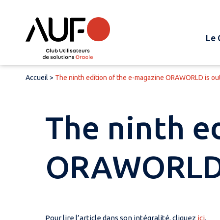
Le 
Accueil
>
The ninth edition of the e-magazine ORAWORLD is ou
The ninth e
ORAWORLD i
Pour lire l’article dans son intégralité, cliquez
ici
.