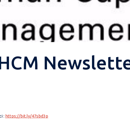
HCM Newsletter
i :
https://bit.ly/47sbd3p