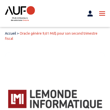
Accueil
>
Oracle génère 9,61 Md$ pour son second trimestre
fiscal