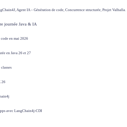
Chain4J, Agent IA – Génération de code, Concurrence structurée, Projet Valhalla.
re journée Java & IA
de code en mai 2026
rée en Java 26 et 27
 classes
K 26
hain4j
s apps avec LangChain4j-CDI