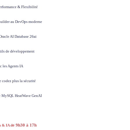
rformance & Flexibilité
uilder au DevOps moderne
racle AI Database 26ai
tils de développement
c les Agents IA
 codez plus la sécurité
vec MySQL HeatWave GenAI
e 9h30 à 17h
a & IA d