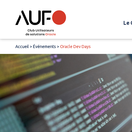
Le 
Accueil
>
Événements
>
Oracle Dev Days