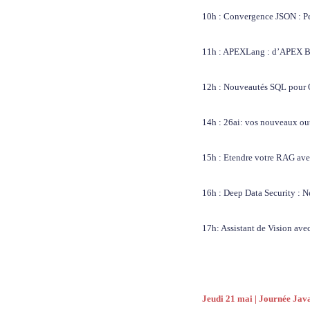
10h : Convergence JSON : Pe
11h : APEXLang : d’APEX B
12h : Nouveautés SQL pour O
14h : 26ai: vos nouveaux ou
15h : Etendre votre RAG ave
16h : Deep Data Security : Ne
17h: Assistant de Vision a
Jeudi 21 mai | Journée Jav