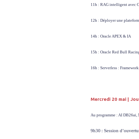
11h : RAG intelligent avec O
12h : Déployer une platefor
14h : Oracle APEX & IA
15h : Oracle Red Bull Racing 
16h : Serverless : Framework
Mercredi 20 mai | Jo
Au programme : AI DB26ai, M
9h30 : Session d’ouvert