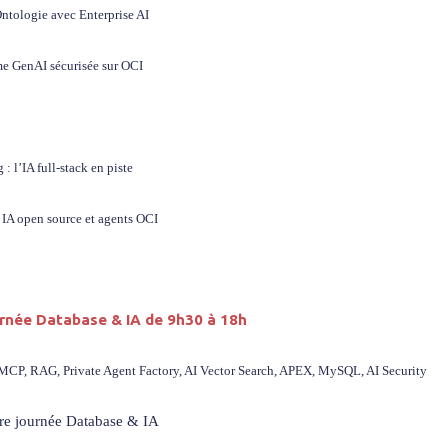
ntologie avec Enterprise AI
me GenAI sécurisée sur OCI
: l’IA full-stack en piste
 IA open source et agents OCI
urnée Database & IA de 9h30 à 18h
CP, RAG, Private Agent Factory, AI Vector Search, APEX, MySQL, AI Security
ure journée Database & IA