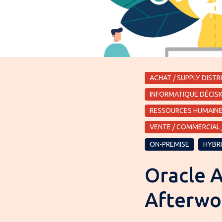
ACHAT / SUPPLY DISTR
INFORMATIQUE DÉCISIO
RESSOURCES HUMAIN
VENTE / COMMERCIAL 
ON-PREMISE
HYBR
Oracle A
Afterwo