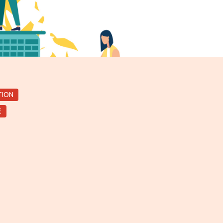
TION
E