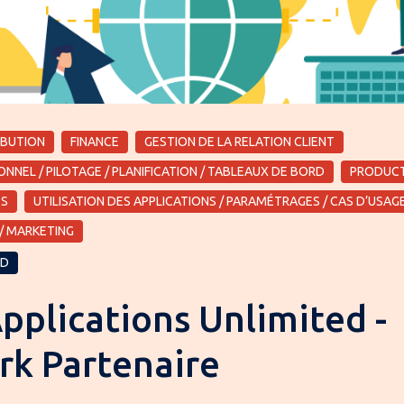
IBUTION
FINANCE
GESTION DE LA RELATION CLIENT
NNEL / PILOTAGE / PLANIFICATION / TABLEAUX DE BORD
PRODUC
ES
UTILISATION DES APPLICATIONS / PARAMÉTRAGES / CAS D’USAG
/ MARKETING
ID
pplications Unlimited -
rk Partenaire