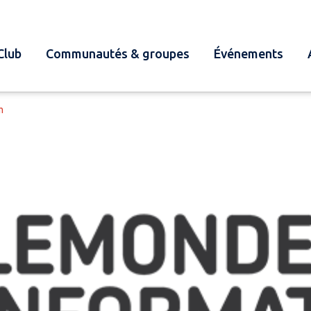
Club
Communautés & groupes
Événements
m