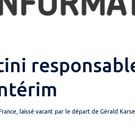
tini responsabl
intérim
ance, laissé vacant par le départ de Gérald Karsen