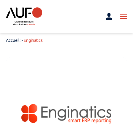
Accueil
>
Enginatics