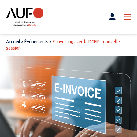
Accueil
>
Événements
>
E-invoicing avec la DGFIP - nouvelle
session