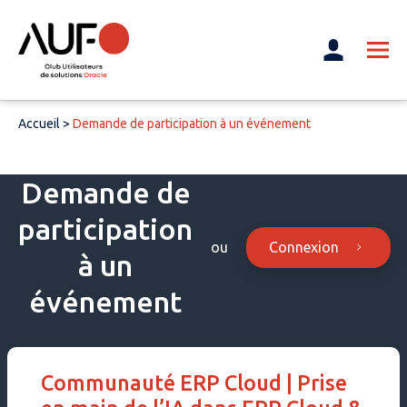
Accueil
>
Demande de participation à un événement
Demande de
participation
Connexion
ou
à un
événement
Communauté ERP Cloud | Prise