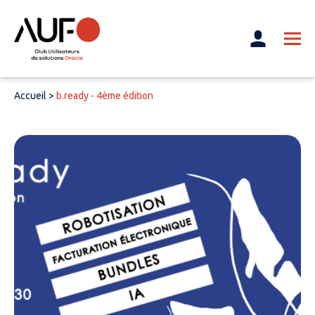
Accueil
>
b.ready - 4ème édition