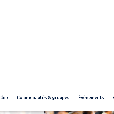
Club
Communautés & groupes
Événements
es et
 long de