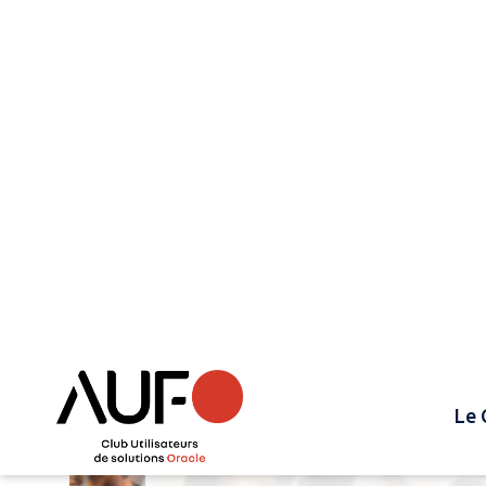
Le 
Accueil
>
Événements
Événements
Rencontres, partag
innovation tout au
l'année